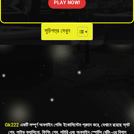
PLAY NOW!
সূচিপত্র দেখুন
Gk222
একটি সম্পূর্ণ অনলাইন গেমিং ইকোসিস্টেম প্রদান করে, যেখানে রয়েছে স্লট
গেম, লাইভ ক্যাসিনো, ফিশিং গেম, লটারি এবং অনলাইন স্পোর্টস বেটিং-এর বিশাল