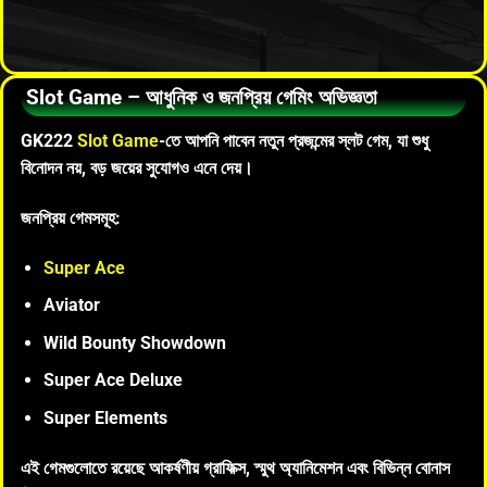
Slot Game – আধুনিক ও জনপ্রিয় গেমিং অভিজ্ঞতা
GK222
Slot Game
-তে আপনি পাবেন নতুন প্রজন্মের স্লট গেম, যা শুধু
বিনোদন নয়, বড় জয়ের সুযোগও এনে দেয়।
জনপ্রিয় গেমসমূহ:
Super Ace
Aviator
Wild Bounty Showdown
Super Ace Deluxe
Super Elements
এই গেমগুলোতে রয়েছে আকর্ষণীয় গ্রাফিক্স, স্মুথ অ্যানিমেশন এবং বিভিন্ন বোনাস